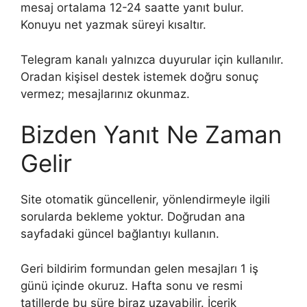
mesaj ortalama 12-24 saatte yanıt bulur.
Konuyu net yazmak süreyi kısaltır.
Telegram kanalı yalnızca duyurular için kullanılır.
Oradan kişisel destek istemek doğru sonuç
vermez; mesajlarınız okunmaz.
Bizden Yanıt Ne Zaman
Gelir
Site otomatik güncellenir, yönlendirmeyle ilgili
sorularda bekleme yoktur. Doğrudan ana
sayfadaki güncel bağlantıyı kullanın.
Geri bildirim formundan gelen mesajları 1 iş
günü içinde okuruz. Hafta sonu ve resmi
tatillerde bu süre biraz uzayabilir. İçerik