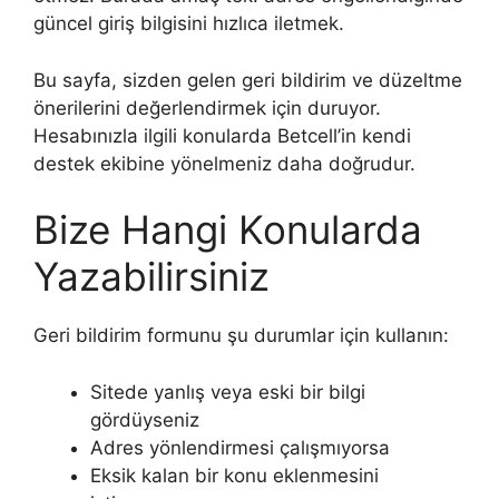
güncel giriş bilgisini hızlıca iletmek.
Bu sayfa, sizden gelen geri bildirim ve düzeltme
önerilerini değerlendirmek için duruyor.
Hesabınızla ilgili konularda Betcell’in kendi
destek ekibine yönelmeniz daha doğrudur.
Bize Hangi Konularda
Yazabilirsiniz
Geri bildirim formunu şu durumlar için kullanın:
Sitede yanlış veya eski bir bilgi
gördüyseniz
Adres yönlendirmesi çalışmıyorsa
Eksik kalan bir konu eklenmesini