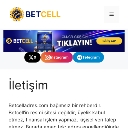
İçeriğe
atla
Menü
X
Instagram
Telegram
İletişim
Betcelladres.com bağımsız bir rehberdir.
Betcell’in resmi sitesi değildir; üyelik kabul
etmez, finansal işlem yapmaz, kişisel veri talep
etmez. Burada amaç tek: adres engellendiğinde